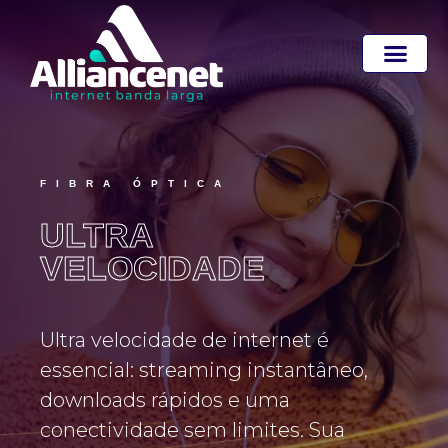
FIBRA ÓPTICA
ULTRA
CONECTIVIDADE
Explore suas playlists com a
velocidade da melhor internet. Cada
música ganha vida, transformando
seu mundo em um espetáculo
pessoal, onde a paixão musical